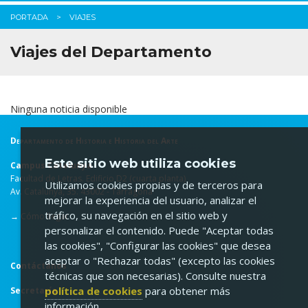
PORTADA
VIAJES
Viajes del Departamento
Ninguna noticia disponible
Departamento de Historia e Historia del Arte
Este sitio web utiliza cookies
Campus Catalunya
Facultad de Letras. Edificio D2 (cuarta planta)
Utilizamos cookies propias y de terceros para
Av. Catalunya, 35. 43002 - Tarragona
mejorar la experiencia del usuario, analizar el
tráfico, su navegación en el sitio web y
→
Cómo llegar
personalizar el contenido. Puede "Aceptar todas
las cookies", "Configurar las cookies" que desea
aceptar o "Rechazar todas" (excepto las cookies
Contáctanos
técnicas que son necesarias). Consulte nuestra
política de cookies
para obtener más
Secretaría
información.