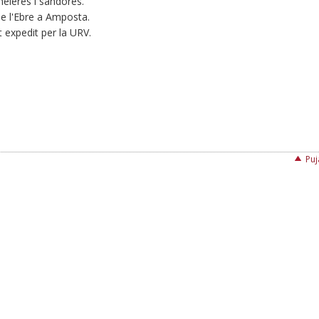
meieres i sandores.
 de l'Ebre a Amposta.
 expedit per la URV.
Puj