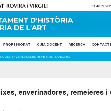
CAMPUS D'EX
AMENT D'HISTÒRIA
RIA DE L'ART
PROFESSORAT
GUIA DOCENT
RECERCA
CONTACT
BRUIXES, ENVERINADORES, REMEIERES I SANDORES
xes, enverinadores, remeieres i