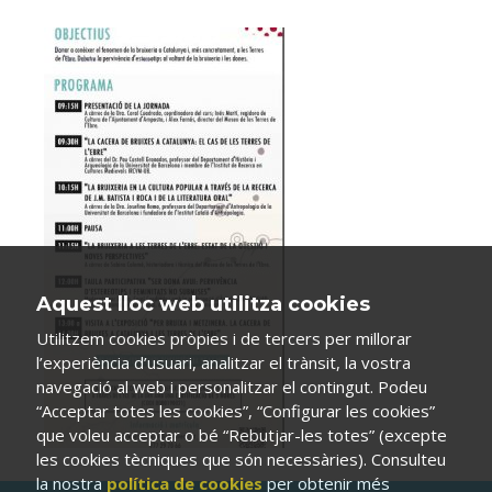
Aquest lloc web utilitza cookies
Utilitzem cookies pròpies i de tercers per millorar
l’experiència d’usuari, analitzar el trànsit, la vostra
navegació al web i personalitzar el contingut. Podeu
“Acceptar totes les cookies”, “Configurar les cookies”
que voleu acceptar o bé “Rebutjar-les totes” (excepte
les cookies tècniques que són necessàries). Consulteu
la nostra
política de cookies
per obtenir més