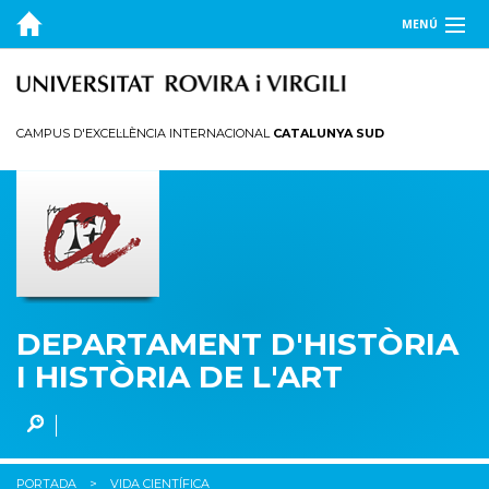
MENÚ
EL DEPARTAMENT
DOCÈNCIA
CAMPUS D'EXCEL·LÈNCIA INTERNACIONAL
CATALUNYA SUD
PROFESSORAT
GUIA DOCENT
RECERCA
CONTACTE
DEPARTAMENT D'HISTÒRIA
I HISTÒRIA DE L'ART
PORTADA
VIDA CIENTÍFICA